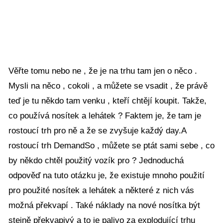
Věřte tomu nebo ne , že je na trhu tam jen o něco .
Mysli na něco , cokoli , a můžete se vsadit , že právě
teď je tu někdo tam venku , kteří chtějí koupit. Takže,
co používá nosítek a lehátek ? Faktem je, že tam je
rostoucí trh pro ně a že se zvyšuje každý day.A
rostoucí trh DemandSo , můžete se ptát sami sebe , co
by někdo chtěl použitý vozík pro ? Jednoduchá
odpověď na tuto otázku je, že existuje mnoho použití
pro použité nosítek a lehátek a některé z nich vás
možná překvapí . Také náklady na nové nosítka být
stejně překvapivý a to je palivo za explodující trhu