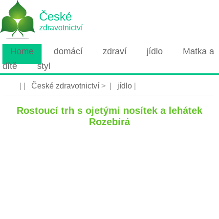
České
zdravotnictví
Home
domácí
zdraví
jídlo
Matka a
dítě
styl
| |
České zdravotnictví
> |
jídlo
|
Rostoucí trh s ojetými nosítek a lehátek
Rozebírá