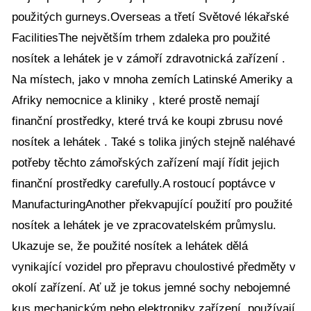
použitých gurneys.Overseas a třetí Světové lékařské
FacilitiesThe největším trhem zdaleka pro použité
nosítek a lehátek je v zámoří zdravotnická zařízení .
Na místech, jako v mnoha zemích Latinské Ameriky a
Afriky nemocnice a kliniky , které prostě nemají
finanční prostředky, které trvá ke koupi zbrusu nové
nosítek a lehátek . Také s tolika jiných stejně naléhavé
potřeby těchto zámořských zařízení mají řídit jejich
finanční prostředky carefully.A rostoucí poptávce v
ManufacturingAnother překvapující použití pro použité
nosítek a lehátek je ve zpracovatelském průmyslu.
Ukazuje se, že použité nosítek a lehátek dělá
vynikající vozidel pro přepravu choulostivé předměty v
okolí zařízení. Ať už je tokus jemné sochy nebojemné
kus mechanickým nebo elektroniky zařízení ,používají