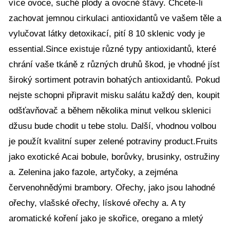
více ovoce, suché plody a ovocné šťávy. Chcete-li
zachovat jemnou cirkulaci antioxidantů ve vašem těle a
vylučovat látky detoxikací, pití 8 10 sklenic vody je
essential.Since existuje různé typy antioxidantů, které
chrání vaše tkáně z různých druhů škod, je vhodné jíst
široký sortiment potravin bohatých antioxidantů. Pokud
nejste schopni připravit misku salátu každý den, koupit
odšťavňovač a během několika minut velkou sklenici
džusu bude chodit u tebe stolu. Další, vhodnou volbou
je použít kvalitní super zelené potraviny product.Fruits
jako exotické Acai bobule, borůvky, brusinky, ostružiny
a. Zelenina jako fazole, artyčoky, a zejména
červenohnědými brambory. Ořechy, jako jsou lahodné
ořechy, vlašské ořechy, lískové ořechy a. A ty
aromatické koření jako je skořice, oregano a mletý