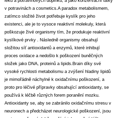
léků a potravinových doplňků, a jako konzervační látky
v potravinách a cosmetics.A paradox metabolismem,
zatímco složité život potřebuje kyslík pro jeho
existenci, ale je to vysoce reaktivní molekuly, která
poškozuje živé organismy tím, že produkuje reaktivní
kyslíkové prvky . Následně organismy obsahují
složitou síť antioxidantů a enzymů, které inhibují
proces oxidace a nedošlo k poškození buněčných
složek jako DNA, proteinů a lipids.Brain díky své
vysoké rychlosti metabolismu a zvýšení hladiny lipidů
je mimořádně náchylné k oxidačnímu poškození, a
proto pro léčivé přípravky obsahující antioxidanty, se
používá k léčbě různých forem poranění mozku.
Antioxidanty se, aby se zabránilo oxidačnímu stresu v
neuronech a předcházet neurologické poškození, jsou