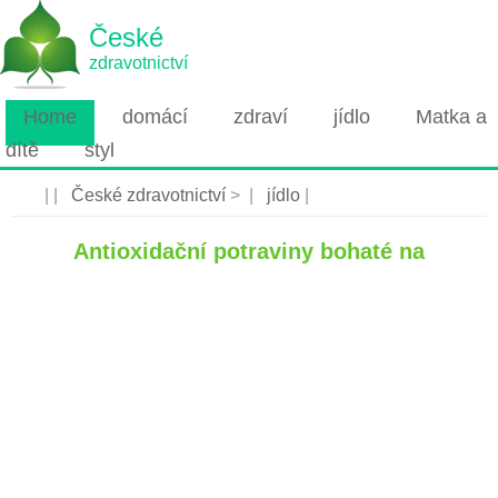
České
zdravotnictví
Home
domácí
zdraví
jídlo
Matka a
dítě
styl
| |
České zdravotnictví
> |
jídlo
|
Antioxidační potraviny bohaté na