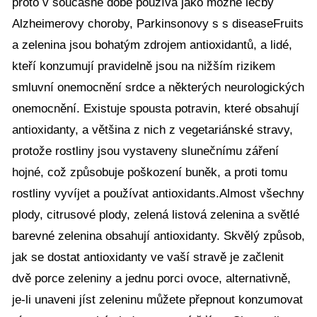
proto v současné době používá jako možné léčby
Alzheimerovy choroby, Parkinsonovy s s diseaseFruits
a zelenina jsou bohatým zdrojem antioxidantů, a lidé,
kteří konzumují pravidelně jsou na nižším rizikem
smluvní onemocnění srdce a některých neurologických
onemocnění. Existuje spousta potravin, které obsahují
antioxidanty, a většina z nich z vegetariánské stravy,
protože rostliny jsou vystaveny slunečnímu záření
hojné, což způsobuje poškození buněk, a proti tomu
rostliny vyvíjet a používat antioxidants.Almost všechny
plody, citrusové plody, zelená listová zelenina a světlé
barevné zelenina obsahují antioxidanty. Skvělý způsob,
jak se dostat antioxidanty ve vaší stravě je začlenit
dvě porce zeleniny a jednu porci ovoce, alternativně,
je-li unaveni jíst zeleninu můžete přepnout konzumovat