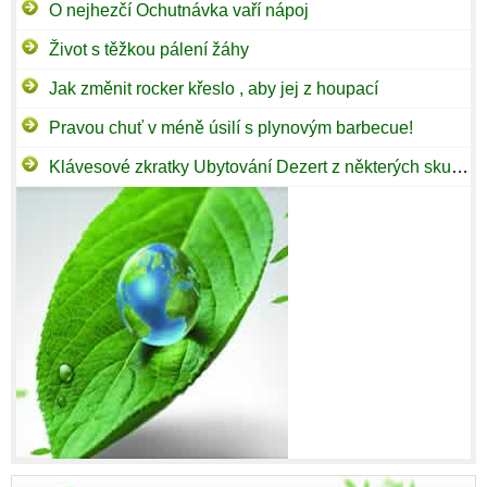
O nejhezčí Ochutnávka vaří nápoj
Život s těžkou pálení žáhy
Jak změnit rocker křeslo , aby jej z houpací
Pravou chuť v méně úsilí s plynovým barbecue!
Klávesové zkratky Ubytování Dezert z některých skutečných odborníků