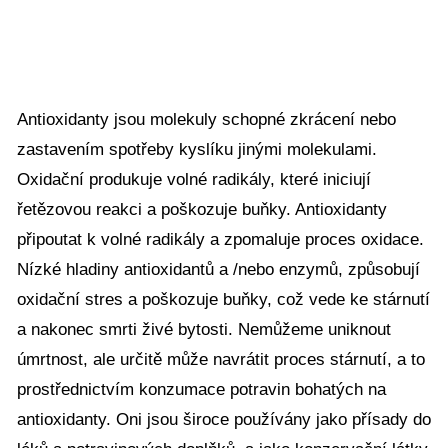
Antioxidanty jsou molekuly schopné zkrácení nebo
zastavením spotřeby kyslíku jinými molekulami.
Oxidační produkuje volné radikály, které iniciují
řetězovou reakci a poškozuje buňky. Antioxidanty
připoutat k volné radikály a zpomaluje proces oxidace.
Nízké hladiny antioxidantů a /nebo enzymů, způsobují
oxidační stres a poškozuje buňky, což vede ke stárnutí
a nakonec smrti živé bytosti. Nemůžeme uniknout
úmrtnost, ale určitě může navrátit proces stárnutí, a to
prostřednictvím konzumace potravin bohatých na
antioxidanty. Oni jsou široce používány jako přísady do