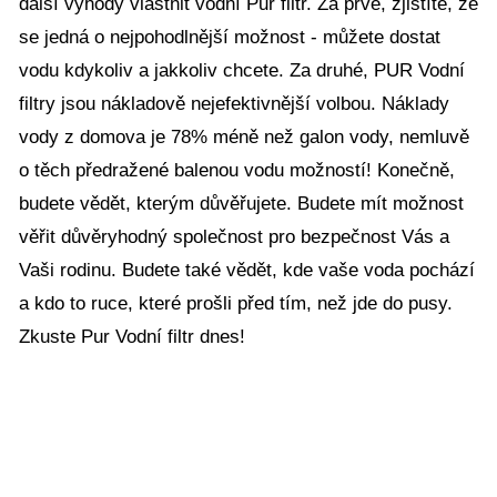
další výhody vlastnit vodní Pur filtr. Za prvé, zjistíte, že
se jedná o nejpohodlnější možnost - můžete dostat
vodu kdykoliv a jakkoliv chcete. Za druhé, PUR Vodní
filtry jsou nákladově nejefektivnější volbou. Náklady
vody z domova je 78% méně než galon vody, nemluvě
o těch předražené balenou vodu možností! Konečně,
budete vědět, kterým důvěřujete. Budete mít možnost
věřit důvěryhodný společnost pro bezpečnost Vás a
Vaši rodinu. Budete také vědět, kde vaše voda pochází
a kdo to ruce, které prošli před tím, než jde do pusy.
Zkuste Pur Vodní filtr dnes!