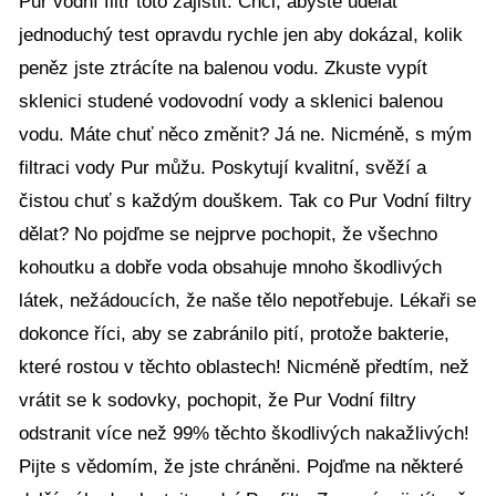
Pur vodní filtr toto zajistit. Chci, abyste udělat
jednoduchý test opravdu rychle jen aby dokázal, kolik
peněz jste ztrácíte na balenou vodu. Zkuste vypít
sklenici studené vodovodní vody a sklenici balenou
vodu. Máte chuť něco změnit? Já ne. Nicméně, s mým
filtraci vody Pur můžu. Poskytují kvalitní, svěží a
čistou chuť s každým douškem. Tak co Pur Vodní filtry
dělat? No pojďme se nejprve pochopit, že všechno
kohoutku a dobře voda obsahuje mnoho škodlivých
látek, nežádoucích, že naše tělo nepotřebuje. Lékaři se
dokonce říci, aby se zabránilo pití, protože bakterie,
které rostou v těchto oblastech! Nicméně předtím, než
vrátit se k sodovky, pochopit, že Pur Vodní filtry
odstranit více než 99% těchto škodlivých nakažlivých!
Pijte s vědomím, že jste chráněni. Pojďme na některé