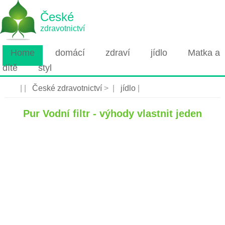
České
zdravotnictví
Home
domácí
zdraví
jídlo
Matka a
dítě
styl
| |
České zdravotnictví
> |
jídlo
|
Pur Vodní filtr - výhody vlastnit jeden