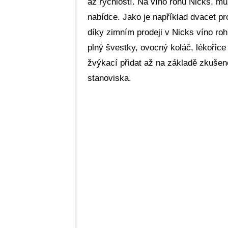
až rychlostí. Na víno rohu Nicks, mů
nabídce. Jako je například dvacet p
díky zimním prodeji v Nicks víno roh
plný švestky, ovocný koláč, lékořice
žvýkací přidat až na základě zkušeno
stanoviska.