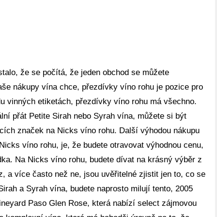
stalo, že se počítá, že jeden obchod se můžete
aše nákupy vína chce, přezdívky víno rohu je pozice pro
u vinných etiketách, přezdívky víno rohu má všechno.
lní přát Petite Sirah nebo Syrah vína, můžete si být
ících značek na Nicks víno rohu. Další výhodou nákupu
 Nicks víno rohu, je, že budete otravovat výhodnou cenu,
dka. Na Nicks víno rohu, budete dívat na krásný výběr z
, a více často než ne, jsou uvěřitelné zjistit jen to, co se
Sirah a Syrah vína, budete naprosto milují tento, 2005
ineyard Paso Glen Rose, která nabízí select zájmovou