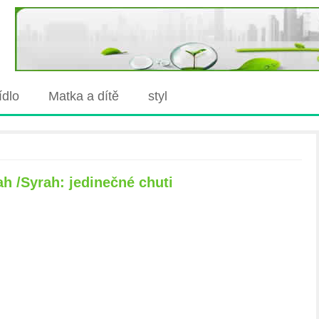
jídlo
Matka a dítě
styl
ah /Syrah: jedinečné chuti