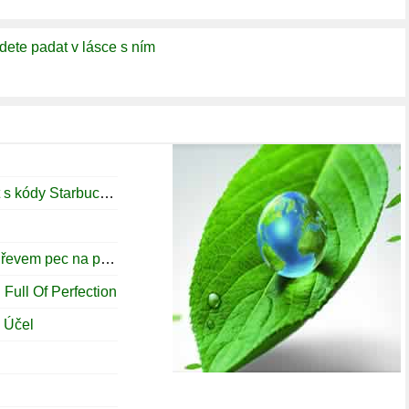
dete padat v lásce s ním
Podělte se šálkem kávy a více ušetřit s kódy Starbucks Kupon Store
Jaké cihly Musím se staví vytápěné dřevem pec na pizzu?
Full Of Perfection
 Účel