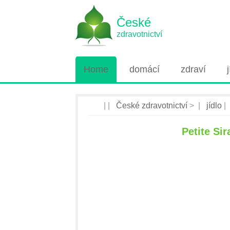
České
zdravotnictví
Home
domácí
zdraví
| |
České zdravotnictví
> |
jídlo
|
Petite Sir