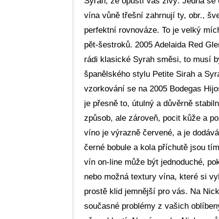
Syrah, že opustí vás živý. Jedná se 
vína vůně třešní zahrnují ty, obr., š
perfektní rovnováze. To je velký míc
pět-šestroků. 2005 Adelaida Red Gle
rádi klasické Syrah směsi, to musí 
španělského stylu Petite Sirah a Sy
vzorkování se na 2005 Bodegas Hijos
je přesně to, útulný a důvěrně stabi
způsob, ale zároveň, pocit kůže a poz
víno je výrazně červené, a je dodáv
černé bobule a kola příchutě jsou tí
vín on-line může být jednoduché, pok
nebo možná textury vína, které si vy
prostě klid jemnější pro vás. Na Ni
současné problémy z vašich oblíbený