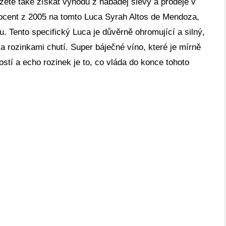
žete také získat výhodu z habaděj slevy a prodeje v
rocent z 2005 na tomto Luca Syrah Altos de Mendoza,
u. Tento specifický Luca je důvěrně ohromující a silný,
 a rozinkami chutí. Super báječné víno, které je mírně
stí a echo rozinek je to, co vláda do konce tohoto