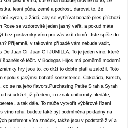
o komplexní víno, které má habaděj úrovně na to, že
vestka, lesní půda, země a podrost, darovat to, že
hání Syrah, a žádá, aby se vyhříval bohatě přes příchozí
n Rose se vzdorovitě jeden jasný vařit, a pokud máte
být bez poskvrnky víno pro vás vzít domů. Jste spíše do
rah? Příjemně, v takovém případě vám nebude vadit,
 De Juan Gil Juan Gil JUMILLA. To je jeden víno, které
lní španělské léčit. V Bodegas Hijos má poměrně moderní
námky hry jsou to, co drží to dobře platí a založil. Toto
án spolu s jakýmsi bohaté konzistence. Čokoláda, Kirsch,
m, co se na jeho flavors.Purchasing Petite Sirah a Syrah
ud si udržet již předem, co znak uniformity hledáte,
berete , a tak dále. To může vytvořit výběrové řízení
cks víno rohu, budete také být podmíněna pokladny na
ch preferent vína značek, takže jsou v podstatě živí a