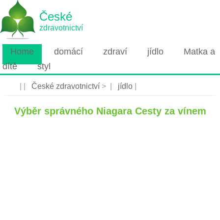
České
zdravotnictví
Home
domácí
zdraví
jídlo
Matka a
dítě
styl
| |
České zdravotnictví
> |
jídlo
|
Výběr správného Niagara Cesty za vínem