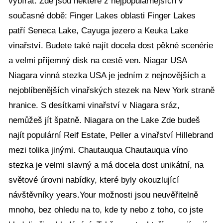
vybírat. Zde jsou některé z nejpopulárnějších v
současné době: Finger Lakes oblasti Finger Lakes
patří Seneca Lake, Cayuga jezero a Keuka Lake
vinařství. Budete také najít docela dost pěkné scenérie
a velmi příjemný disk na cestě ven. Niagar USA
Niagara vinná stezka USA je jedním z nejnovějších a
nejoblíbenějších vinařských stezek na New York straně
hranice. S desítkami vinařství v Niagara sráz,
nemůžeš jít špatně. Niagara on the Lake Zde budeš
najít populární Reif Estate, Peller a vinařství Hillebrand
mezi tolika jinými. Chautauqua Chautauqua víno
stezka je velmi slavný a má docela dost unikátní, na
světové úrovni nabídky, které byly okouzlující
návštěvníky years.Your možnosti jsou neuvěřitelně
mnoho, bez ohledu na to, kde ty nebo z toho, co jste