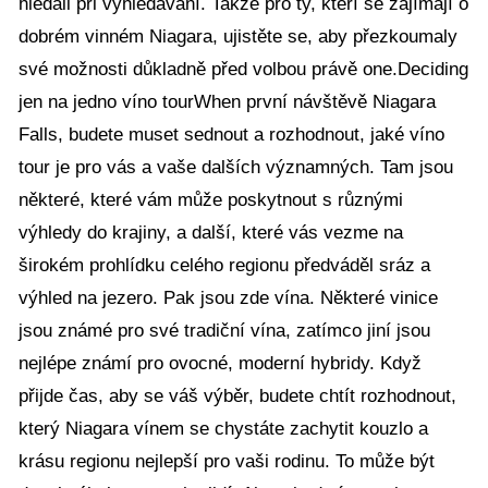
hledali při vyhledávání. Takže pro ty, kteří se zajímají o
dobrém vinném Niagara, ujistěte se, aby přezkoumaly
své možnosti důkladně před volbou právě one.Deciding
jen na jedno víno tourWhen první návštěvě Niagara
Falls, budete muset sednout a rozhodnout, jaké víno
tour je pro vás a vaše dalších významných. Tam jsou
některé, které vám může poskytnout s různými
výhledy do krajiny, a další, které vás vezme na
širokém prohlídku celého regionu předváděl sráz a
výhled na jezero. Pak jsou zde vína. Některé vinice
jsou známé pro své tradiční vína, zatímco jiní jsou
nejlépe známí pro ovocné, moderní hybridy. Když
přijde čas, aby se váš výběr, budete chtít rozhodnout,
který Niagara vínem se chystáte zachytit kouzlo a
krásu regionu nejlepší pro vaši rodinu. To může být