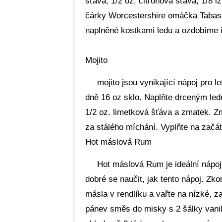
šťáva, 1/2 oz. citronová šťáva, 1/8 lži
čárky Worcestershire omáčka Tabasc
naplněné kostkami ledu a ozdobíme ř
Mojito
mojito jsou vynikající nápoj pro l
dně 16 oz sklo. Naplňte drceným led
1/2 oz. limetková šťáva a zmatek. Zm
za stálého míchání. Vyplňte na začá
Hot máslová Rum
Hot máslová Rum je ideální nápoj 
dobré se naučit, jak tento nápoj. Zk
másla v rendlíku a vařte na nízké, z
pánev směs do misky s 2 šálky vani