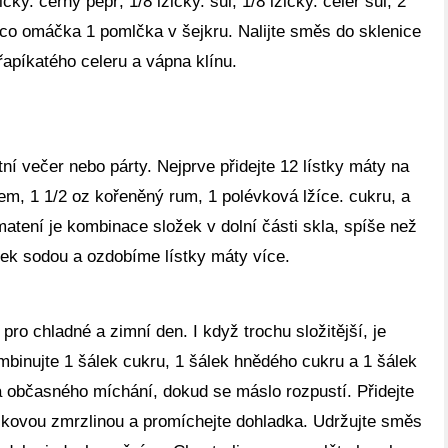
čky. černý pepř, 1/8 lžičky. sůl, 1/8 lžičky. celer sůl, 2
o omáčka 1 pomlčka v šejkru. Nalijte směs do sklenice
apíkatého celeru a vápna klínu.
etní večer nebo párty. Nejprve přidejte 12 lístky máty na
em, 1 1/2 oz kořeněný rum, 1 polévková lžíce. cukru, a
atení je kombinace složek v dolní části skla, spíše než
tek sodou a ozdobíme lístky máty více.
pro chladné a zimní den. I když trochu složitější, je
ombinujte 1 šálek cukru, 1 šálek hnědého cukru a 1 šálek
a občasného míchání, dokud se máslo rozpustí. Přidejte
lkovou zmrzlinou a promíchejte dohladka. Udržujte směs