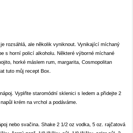
e rozsáhlá, ale několik vyniknout. Vynikající míchaný
épe s horní policí alkoholu. Některé výborné míchané
mojito, horké máslem rum, margarita, Cosmopolitan
dat tuto můj recept Box.
ápoj. Vyplňte staromódní sklenici s ledem a přidejte 2
t napůl krém na vrchol a podáváme.
ápoj nebo svačina. Shake 2 1/2 oz vodka, 5 oz. rajčatová