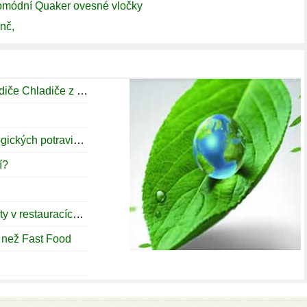
aromódní Quaker ovesné vločky
unč,
Bulk mléko Cooler Indie, mléko Chladiče Chladiče z Indie
K dispozici je více poptávku po ekologických potravinách, než si myslíte
í?
Celebrity Užijte si kulinářské speciality v restauracích Posh hollywoodských
 než Fast Food