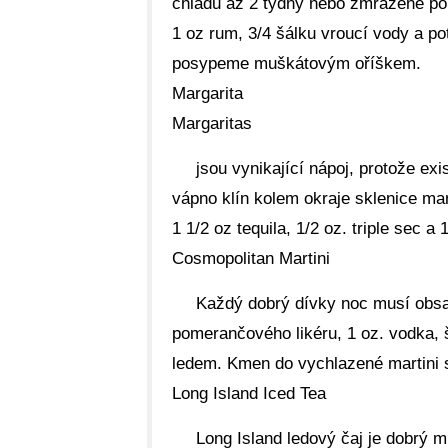
chladu až 2 týdny nebo zmrazené po 
1 oz rum, 3/4 šálku vroucí vody a p
posypeme muškátovým oříškem.
Margarita
Margaritas
jsou vynikající nápoj, protože ex
vápno klín kolem okraje sklenice mar
1 1/2 oz tequila, 1/2 oz. triple sec a
Cosmopolitan Martini
Každý dobrý dívky noc musí obsa
pomerančového likéru, 1 oz. vodka, 
ledem. Kmen do vychlazené martini 
Long Island Iced Tea
Long Island ledový čaj je dobrý m