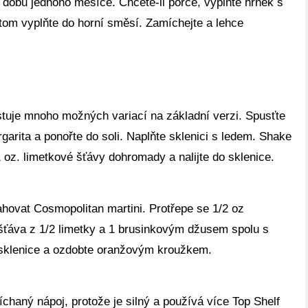
dobu jednoho měsíce. Chcete-li porce, vyplňte hrnek s
otom vyplňte do horní směsí. Zamíchejte a lehce
istuje mnoho možných variací na základní verzi. Spusťte
garita a ponořte do soli. Naplňte sklenici s ledem. Shake
 1 oz. limetkové šťávy dohromady a nalijte do sklenice.
hovat Cosmopolitan martini. Protřepe se 1/2 oz
šťáva z 1/2 limetky a 1 brusinkovým džusem spolu s
sklenice a ozdobte oranžovým kroužkem.
íchaný nápoj, protože je silný a používá více Top Shelf