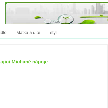
jídlo
Matka a dítě
styl
ající Míchané nápoje