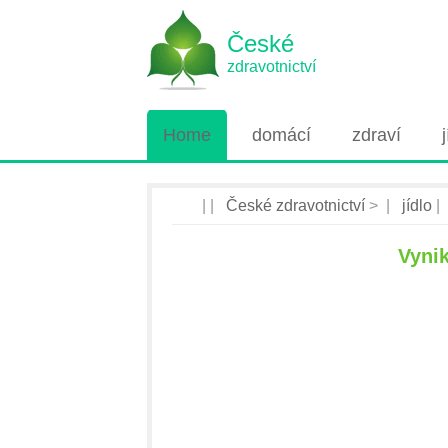
České
zdravotnictví
Home
domácí
zdraví
| |
České zdravotnictví
> |
jídlo
|
Vynik