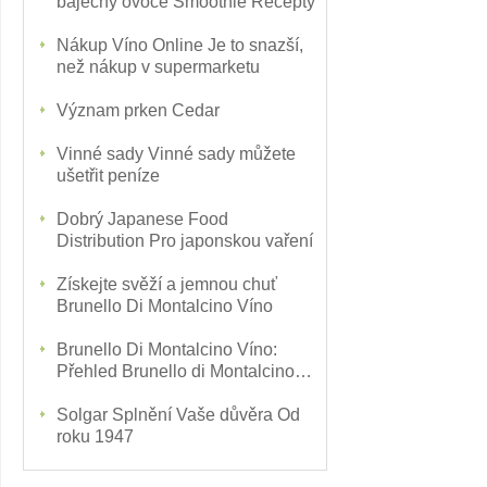
báječný ovoce Smoothie Recepty
Nákup Víno Online Je to snazší,
než nákup v supermarketu
Význam prken Cedar
Vinné sady Vinné sady můžete
ušetřit peníze
Dobrý Japanese Food
Distribution Pro japonskou vaření
Získejte svěží a jemnou chuť
Brunello Di Montalcino Víno
Brunello Di Montalcino Víno:
Přehled Brunello di Montalcino
vína a hroznů Sangiovese
Solgar Splnění Vaše důvěra Od
roku 1947