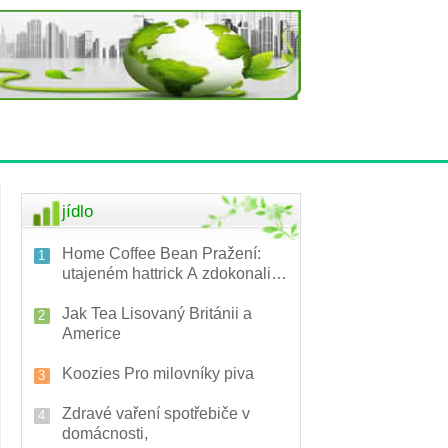
jídlo
Home Coffee Bean Pražení:
utajeném hattrick A zdokonalit
šálek kávy
Jak Tea Lisovaný Británii a
Americe
Koozies Pro milovníky piva
Zdravé vaření spotřebiče v
domácnosti,