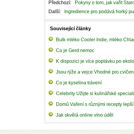
Předchozí:
Pokyny o tom, jak vařit St
Další:
Ingredience pro podává horký p
Související články
Co je Gerd nemoc
Jsou rýže a vejce Vhodné pro cvičen
Co je kyselina trávení
Domů Vaření s různými recepty lepší
Jak skvělá online víno úděl