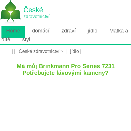
České
zdravotnictví
Home
domácí
zdraví
jídlo
Matka a
dítě
styl
| |
České zdravotnictví
> |
jídlo
|
Má můj Brinkmann Pro Series 7231
Potřebujete lávovými kameny?