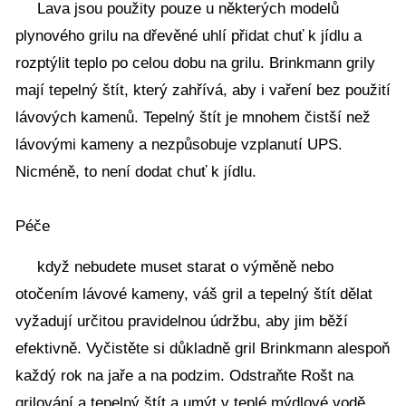
Lava jsou použity pouze u některých modelů
plynového grilu na dřevěné uhlí přidat chuť k jídlu a
rozptýlit teplo po celou dobu na grilu. Brinkmann grily
mají tepelný štít, který zahřívá, aby i vaření bez použití
lávových kamenů. Tepelný štít je mnohem čistší než
lávovými kameny a nezpůsobuje vzplanutí UPS.
Nicméně, to není dodat chuť k jídlu.
Péče
když nebudete muset starat o výměně nebo
otočením lávové kameny, váš gril a tepelný štít dělat
vyžadují určitou pravidelnou údržbu, aby jim běží
efektivně. Vyčistěte si důkladně gril Brinkmann alespoň
každý rok na jaře a na podzim. Odstraňte Rošt na
grilování a tepelný štít a umýt v teplé mýdlové vodě.