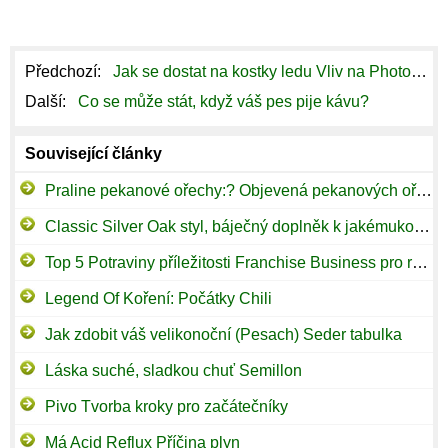
Předchozí:
Jak se dostat na kostky ledu Vliv na Photoshop
Další:
Co se může stát, když váš pes pije kávu?
Související články
Praline pekanové ořechy:? Objevená pekanových ořechů pralinky
Classic Silver Oak styl, báječný doplněk k jakémukoliv Silver Oak Vertical
Top 5 Potraviny příležitosti Franchise Business pro rok 2009
Legend Of Koření: Počátky Chili
Jak zdobit váš velikonoční (Pesach) Seder tabulka
Láska suché, sladkou chuť Semillon
Pivo Tvorba kroky pro začátečníky
Má Acid Reflux Příčina plyn