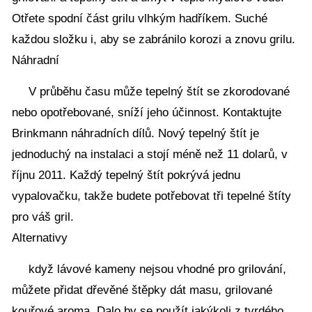
Otřete spodní část grilu vlhkým hadříkem. Suché
každou složku i, aby se zabránilo korozi a znovu grilu.
Náhradní
V průběhu času může tepelný štít se zkorodované
nebo opotřebované, sníží jeho účinnost. Kontaktujte
Brinkmann náhradních dílů. Nový tepelný štít je
jednoduchý na instalaci a stojí méně než 11 dolarů, v
říjnu 2011. Každý tepelný štít pokrývá jednu
vypalovačku, takže budete potřebovat tři tepelné štíty
pro váš gril.
Alternativy
když lávové kameny nejsou vhodné pro grilování,
můžete přidat dřevěné štěpky dát masu, grilované
kouřové aroma. Dalo by se použít jakýkoli z tvrdého