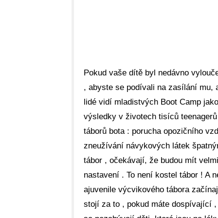
Pokud vaše dítě byl nedávno vylouče
, abyste se podívali na zasílání mu,
lidé vidí mladistvých Boot Camp jako 
výsledky v životech tisíců teenagerů
táborů bota : porucha opozičního v
zneužívání návykových látek špatnými
tábor , očekávají, že budou mít velm
nastavení . To není kostel tábor ! A
ajuvenile výcvikového tábora začínají
stojí za to , pokud máte dospívající 