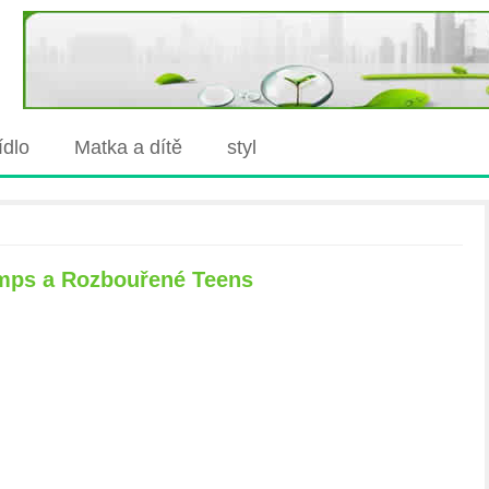
jídlo
Matka a dítě
styl
mps a Rozbouřené Teens