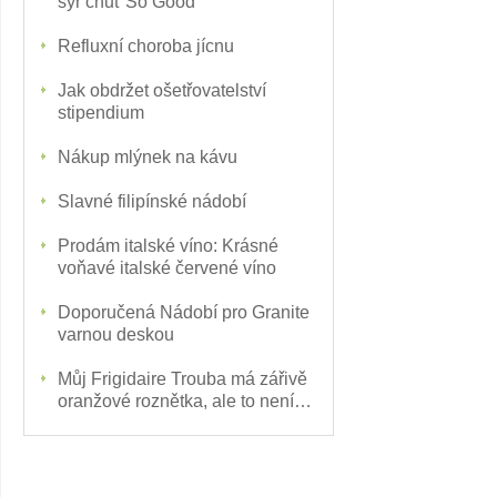
sýr chuť So Good
Refluxní choroba jícnu
Jak obdržet ošetřovatelství
stipendium
Nákup mlýnek na kávu
Slavné filipínské nádobí
Prodám italské víno: Krásné
voňavé italské červené víno
Doporučená Nádobí pro Granite
varnou deskou
Můj Frigidaire Trouba má zářivě
oranžové roznětka, ale to není
topení