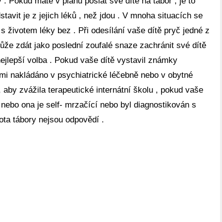
y . Pokud máte v plánu poslat své dítě na tábor , je to
stavit je z jejich léků , než jdou . V mnoha situacích se
s životem léky bez . Při odesílání vaše dítě pryč jedné z
že zdát jako poslední zoufalé snaze zachránit své dítě
nejlepší volba . Pokud vaše dítě vystavil známky
mi nakládáno v psychiatrické léčebně nebo v obytné
 aby zvážila terapeutické internátní školu , pokud vaše
 nebo ona je self- mrzačící nebo byl diagnostikován s
bota tábory nejsou odpovědí .