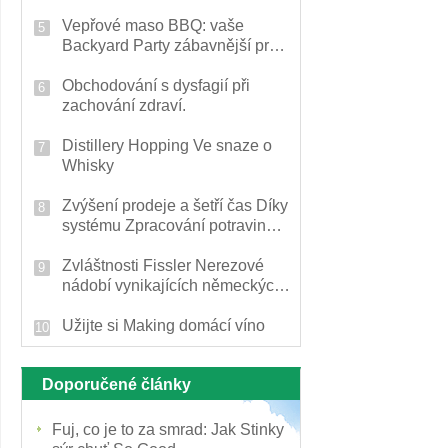
Vepřové maso BBQ: vaše
Backyard Party zábavnější pro
každého
Obchodování s dysfagií při
zachování zdraví.
Distillery Hopping Ve snaze o
Whisky
Zvýšení prodeje a šetří čas Díky
systému Zpracování potravin
(POSqx)
Zvláštnosti Fissler Nerezové
nádobí vynikajících německých
řemesel s vynikající funkčností
Užijte si Making domácí víno
Doporučené články
Fuj, co je to za smrad: Jak Stinky