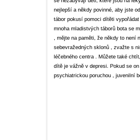
se nezabývají děti, které jsou na lék
nejlepší a někdy povinné, aby jste od
tábor pokusí pomoci dítěti vypořádat 
mnoha mladistvých táborů bota se mů
, mějte na paměti, že někdy to není 
sebevražedných sklonů , zvažte s ni
léčebného centra . Můžete také chtít,
dítě je vážně v depresi. Pokud se on
psychiatrickou poruchou , juvenilní 