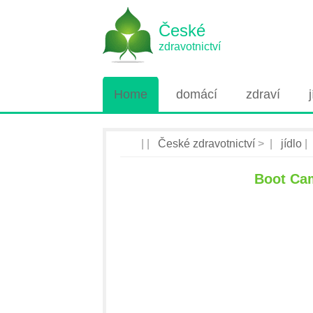
České
zdravotnictví
Home
domácí
zdraví
| |
České zdravotnictví
> |
jídlo
|
Boot Ca