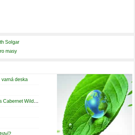
th Solgar
pro masy
 varná deska
Získejte Delicious 2003 Flora Springs Cabernet Wild Boar Vinice
tství?