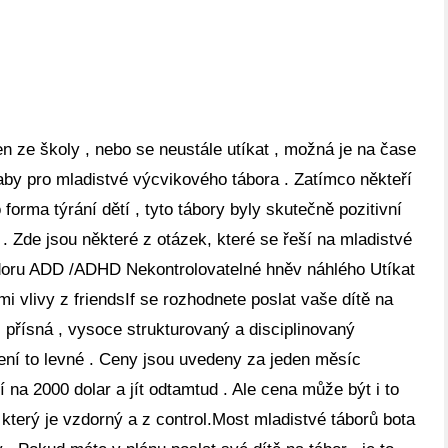
n ze školy , nebo se neustále utíkat , možná je na čase
 aby pro mladistvé výcvikového tábora . Zatímco někteří
forma týrání dětí , tyto tábory byly skutečně pozitivní
 . Zde jsou některé z otázek, které se řeší na mladistvé
zdoru ADD /ADHD Nekontrolovatelné hněv náhlého Utíkat
 vlivy z friendsIf se rozhodnete poslat vaše dítě na
i přísná , vysoce strukturovaný a disciplinovaný
 není to levné . Ceny jsou uvedeny za jeden měsíc
 na 2000 dolar a jít odtamtud . Ale cena může být i to
, který je vzdorný a z control.Most mladistvé táborů bota