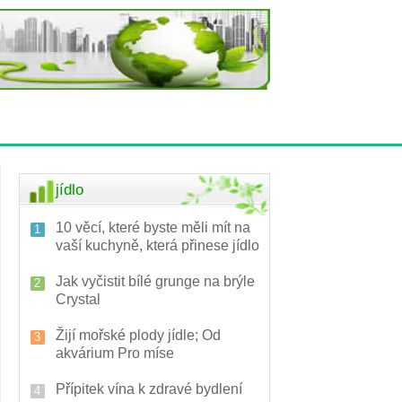
jídlo
10 věcí, které byste měli mít na
vaší kuchyně, která přinese jídlo
Jak vyčistit bílé grunge na brýle
Crystal
Žijí mořské plody jídle; ​​Od
akvárium Pro míse
Přípitek vína k zdravé bydlení