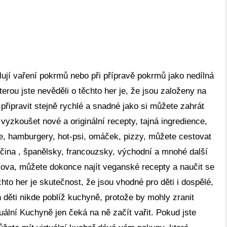
ulují vaření pokrmů nebo při přípravě pokrmů jako nedílná
kterou jste nevěděli o těchto her je, že jsou založeny na
připravit stejně rychlé a snadné jako si můžete zahrát
 vyzkoušet nové a originální recepty, tajná ingredience,
če, hamburgery, hot-psi, omáček, pizzy, můžete cestovat
mčina , španělsky, francouzsky, východní a mnohé další
ova, můžete dokonce najít veganské recepty a naučit se
chto her je skutečnost, že jsou vhodné pro děti i dospělé,
h děti nikde poblíž kuchyně, protože by mohly zranit
rtuální Kuchyně jen čeká na ně začít vařit. Pokud jste