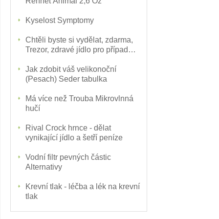
Rennet Animal 2,6 Oz
Kyselost Symptomy
Chtěli byste si vydělat, zdarma,
Trezor, zdravé jídlo pro případ
nouze - Připravenost na
katastrofy - Camping
Jak zdobit váš velikonoční
(Pesach) Seder tabulka
Má více než Trouba Mikrovlnná
hučí
Rival Crock hrnce - dělat
vynikající jídlo a šetří peníze
Vodní filtr pevných částic
Alternativy
Krevní tlak - léčba a lék na krevní
tlak