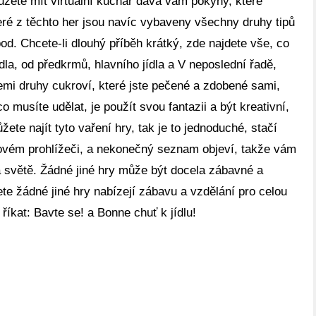
ůžete mít virtuální kuchař dává vám pokyny, které
teré z těchto her jsou navíc vybaveny všechny druhy tipů
apod. Chcete-li dlouhý příběh krátký, zde najdete vše, co
ídla, od předkrmů, hlavního jídla a V neposlední řadě,
šemi druhy cukroví, které jste pečené a zdobené sami,
o musíte udělat, je použít svou fantazii a být kreativní,
ete najít tyto vaření hry, tak je to jednoduché, stačí
tovém prohlížeči, a nekonečný seznam objeví, takže vám
a světě. Žádné jiné hry může být docela zábavné a
ete žádné jiné hry nabízejí zábavu a vzdělání pro celou
říkat: Bavte se! a Bonne chuť k jídlu!