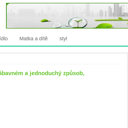
jídlo
Matka a dítě
styl
 zábavném a jednoduchý způsob,