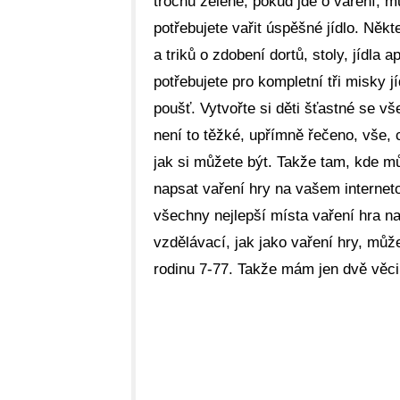
trochu zeleně, pokud jde o vaření, m
potřebujete vařit úspěšné jídlo. Něk
a triků o zdobení dortů, stoly, jídla 
potřebujete pro kompletní tři misky j
poušť. Vytvořte si děti šťastné se v
není to těžké, upřímně řečeno, vše, c
jak si můžete být. Takže tam, kde můž
napsat vaření hry na vašem interne
všechny nejlepší místa vaření hra n
vzdělávací, jak jako vaření hry, můž
rodinu 7-77. Takže mám jen dvě věci 