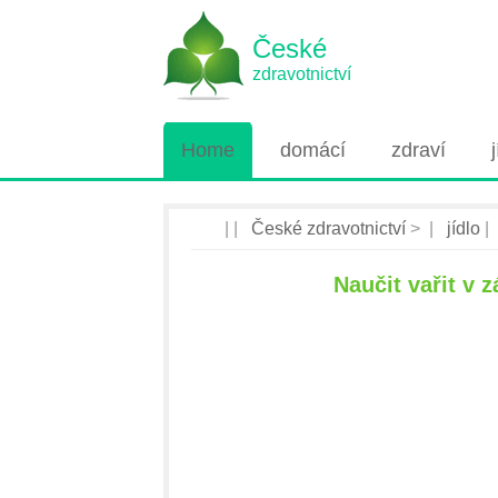
České
zdravotnictví
Home
domácí
zdraví
| |
České zdravotnictví
> |
jídlo
|
Naučit vařit v