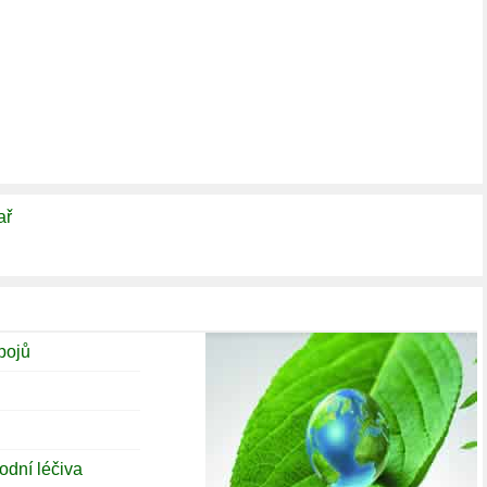
ař
pojů
odní léčiva