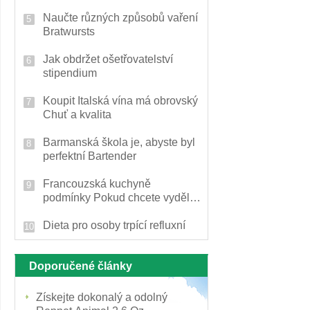
Naučte různých způsobů vaření
Bratwursts
Jak obdržet ošetřovatelství
stipendium
Koupit Italská vína má obrovský
Chuť a kvalita
Barmanská škola je, abyste byl
perfektní Bartender
Francouzská kuchyně
podmínky Pokud chcete vydělat
si titul francouzská kuchyně
Dieta pro osoby trpící refluxní
Doporučené články
Získejte dokonalý a odolný