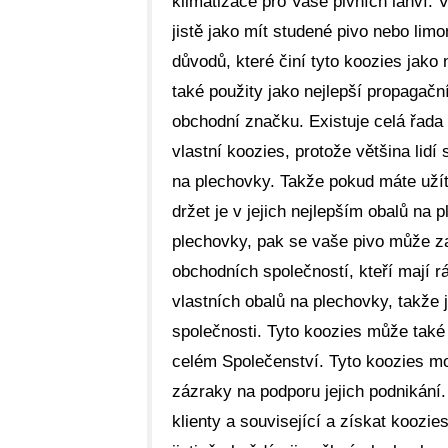
klimatizace pro Vaše pivních lahví. V
jistě jako mít studené pivo nebo limo
důvodů, které činí tyto koozies jako
také použity jako nejlepší propagačn
obchodní značku. Existuje celá řada 
vlastní koozies, protože většina lidí
na plechovky. Takže pokud máte užít
držet je v jejich nejlepším obalů na
plechovky, pak se vaše pivo může za
obchodních společností, kteří mají r
vlastních obalů na plechovky, takže je
společnosti. Tyto koozies může také p
celém Společenství. Tyto koozies mo
zázraky na podporu jejich podnikání.
klienty a související a získat koozie