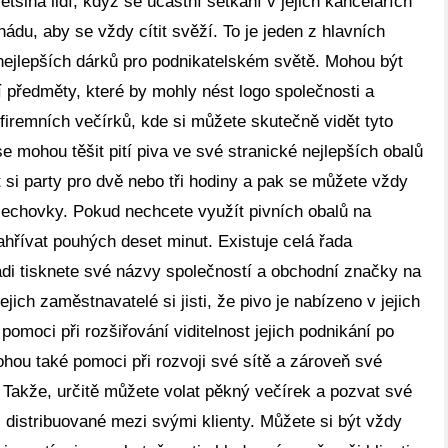
ětšina lidí, když se účastní setkání v jejich kancelářích
nádu, aby se vždy cítit svěží. To je jeden z hlavních
 nejlepších dárků pro podnikatelském světě. Mohou být
í předměty, které by mohly nést logo společnosti a
firemních večírků, kde si můžete skutečně vidět tyto
 se mohou těšit pití piva ve své stranické nejlepších obalů
 si party pro dvě nebo tři hodiny a pak se můžete vždy
 plechovky. Pokud nechcete využít pivních obalů na
hřívat pouhých deset minut. Existuje celá řada
ádi tisknete své názvy společností a obchodní značky na
jich zaměstnavatelé si jisti, že pivo je nabízeno v jejich
omoci při rozšiřování viditelnost jejich podnikání po
hou také pomoci při rozvoji své sítě a zároveň své
 Takže, určitě můžete volat pěkný večírek a pozvat své
s distribuované mezi svými klienty. Můžete si být vždy