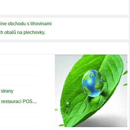
line obchodu s lihovinami
ch obalů na plechovky.
 strany
Nejlepší způsob, jak si vybrat dobrou restauraci POS software