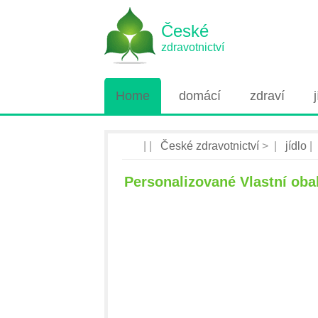
České
zdravotnictví
Home
domácí
zdraví
| |
České zdravotnictví
> |
jídlo
|
Personalizované Vlastní oba