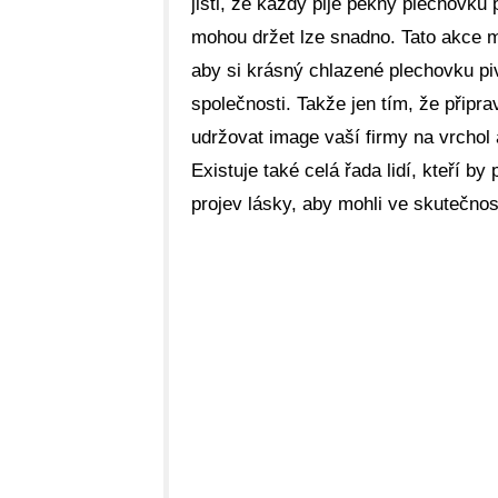
jisti, že každý pije pěkný plechovku 
mohou držet lze snadno. Tato akce 
aby si krásný chlazené plechovku pi
společnosti. Takže jen tím, že připrav
udržovat image vaší firmy na vrchol
Existuje také celá řada lidí, kteří b
projev lásky, aby mohli ve skutečnos