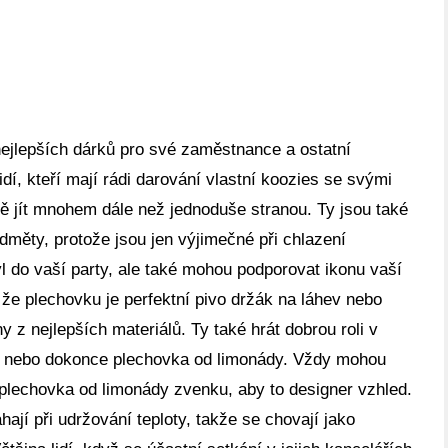
nejlepších dárků pro své zaměstnance a ostatní
idí, kteří mají rádi darování vlastní koozies se svými
stě jít mnohem dále než jednoduše stranou. Ty jsou také
dměty, protože jsou jen výjimečné při chlazení
yl do vaší party, ale také mohou podporovat ikonu vaší
, že plechovku je perfektní pivo držák na láhev nebo
 z nejlepších materiálů. Ty také hrát dobrou roli v
ve nebo dokonce plechovka od limonády. Vždy mohou
 plechovka od limonády zvenku, aby to designer vzhled.
ají při udržování teploty, takže se chovají jako