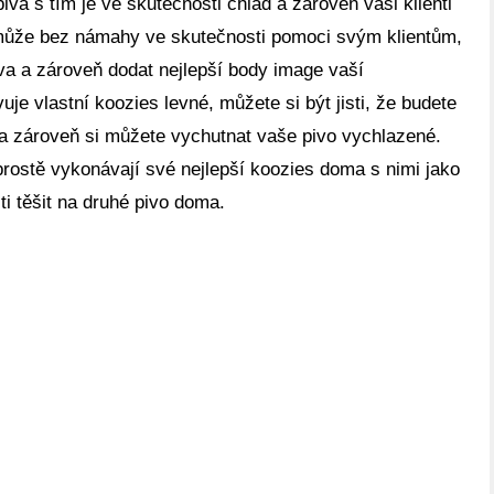
piva s tím je ve skutečnosti chlad a zároveň vaši klienti
může bez námahy ve skutečnosti pomoci svým klientům,
va a zároveň dodat nejlepší body image vaší
uje vlastní koozies levné, můžete si být jisti, že budete
 a zároveň si můžete vychutnat vaše pivo vychlazené.
y prostě vykonávají své nejlepší koozies doma s nimi jako
ti těšit na druhé pivo doma.