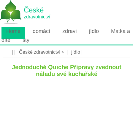
České
zdravotnictví
Home
domácí
zdraví
jídlo
Matka a
dítě
styl
| |
České zdravotnictví
> |
jídlo
|
Jednoduché Quiche Přípravy zvednout
náladu své kuchařské