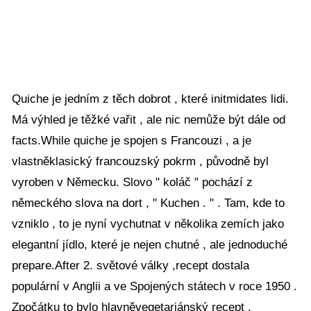
Quiche je jedním z těch dobrot , které initmidates lidi.
Má výhled je těžké vařit , ale nic nemůže být dále od
facts.While quiche je spojen s Francouzi , a je
vlastněklasický francouzský pokrm , původně byl
vyroben v Německu. Slovo " koláč " pochází z
německého slova na dort , " Kuchen . " . Tam, kde to
vzniklo , to je nyní vychutnat v několika zemích jako
elegantní jídlo, které je nejen chutné , ale jednoduché
prepare.After 2. světové války ,recept dostala
populární v Anglii a ve Spojených státech v roce 1950 .
Zpočátku to bylo hlavněvegetariánský recept .