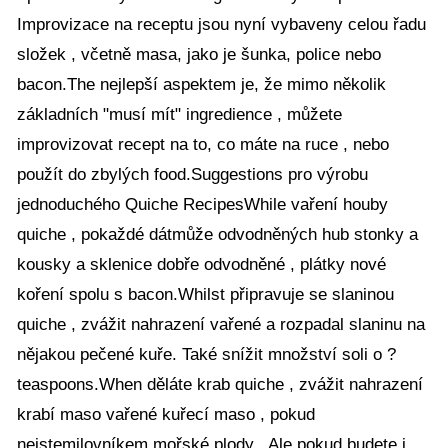
Improvizace na receptu jsou nyní vybaveny celou řadu
složek , včetně masa, jako je šunka, police nebo
bacon.The nejlepší aspektem je, že mimo několik
základních "musí mít" ingredience , můžete
improvizovat recept na to, co máte na ruce , nebo
použít do zbylých food.Suggestions pro výrobu
jednoduchého Quiche RecipesWhile vaření houby
quiche , pokaždé dátmůže odvodněných hub stonky a
kousky a sklenice dobře odvodněné , plátky nové
koření spolu s bacon.Whilst připravuje se slaninou
quiche , zvážit nahrazení vařené a rozpadal slaninu na
nějakou pečené kuře. Také snížit množství soli o ?
teaspoons.When děláte krab quiche , zvážit nahrazení
krabí maso vařené kuřecí maso , pokud
nejstemilovníkem mořské plody . Ale pokud budete i