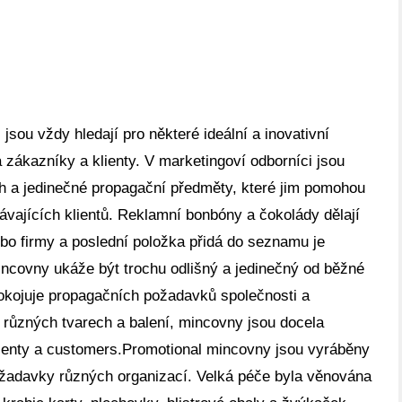
jsou vždy hledají pro některé ideální a inovativní
 zákazníky a klienty. V marketingoví odborníci jsou
ch a jedinečné propagační předměty, které jim pomohou
távajících klientů. Reklamní bonbóny a čokolády dělají
bo firmy a poslední položka přidá do seznamu je
ncovny ukáže být trochu odlišný a jedinečný od běžné
okojuje propagačních požadavků společnosti a
v různých tvarech a balení, mincovny jsou docela
lienty a customers.Promotional mincovny jsou vyráběny
ožadavky různých organizací. Velká péče byla věnována