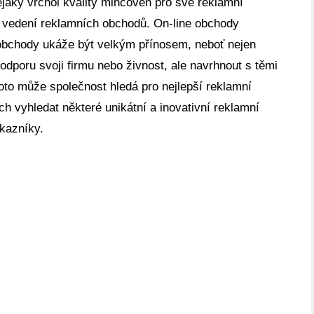
jaký vrchol kvality mincoven pro své reklamní
vedení reklamních obchodů. On-line obchody
obchody ukáže být velkým přínosem, neboť nejen
dporu svoji firmu nebo živnost, ale navrhnout s těmi
to může společnost hledá pro nejlepší reklamní
h vyhledat některé unikátní a inovativní reklamní
ákazníky.