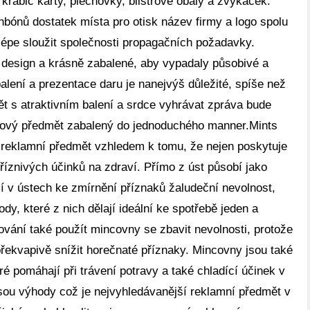
 krabic karty, plechovky, blistrové obaly a žvýkaček.
nbónů dostatek místa pro otisk název firmy a logo spolu
lépe sloužit společnosti propagačních požadavky.
 design a krásně zabalené, aby vypadaly působivé a
 balení a prezentace daru je nanejvýš důležité, spíše než
 s atraktivním balení a srdce vyhrávat zpráva bude
rkový předmět zabalený do jednoduchého manner.Mints
 reklamní předmět vzhledem k tomu, že nejen poskytuje
příznivých účinků na zdraví. Přímo z úst působí jako
ií v ústech ke zmírnění příznaků žaludeční nevolnost,
dy, které z nich dělají ideální ke spotřebě jeden a
tování také použít mincovny se zbavit nevolnosti, protože
překvapivě snížit horečnaté příznaky. Mincovny jsou také
é pomáhají při trávení potravy a také chladící účinek v
jsou výhody což je nejvyhledávanější reklamní předmět v