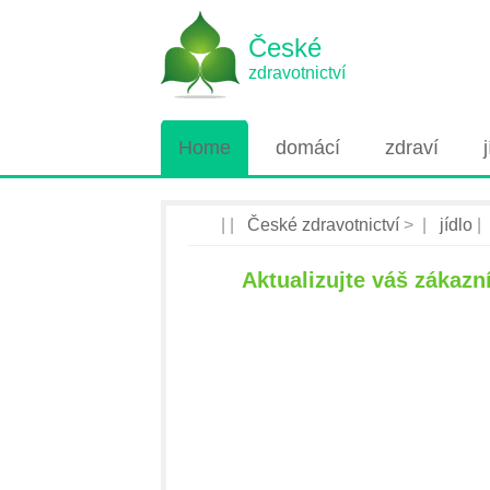
České
zdravotnictví
Home
domácí
zdraví
| |
České zdravotnictví
> |
jídlo
|
Aktualizujte váš zákaz