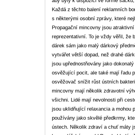
aby byly k dispozici ve formě sáčků,
Každá z těchto balení reklamních bo
s některými osobní zprávy, které nej
Propagační mincovny jsou atraktivní
reprezentativní. To je vždy věřil, že
dárek sám jako malý dárkový předmět
vytvářet větší dopad, než drahé dá
jsou upřednostňovány jako dokonalý
osvěžující pocit, ale také mají řadu 
osvěžovač snížit růst ústních bakter
mincovny mají několik zdravotní výho
všichni. Lidé mají nevolnosti při ces
jsou uklidňující relaxancia a mohou 
používány jako skvělé předkrmy, kter
ústech. Několik zdraví a chuť máty 