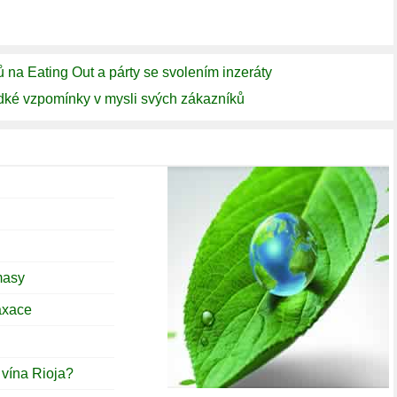
ů na Eating Out a párty se svolením inzeráty
adké vzpomínky v mysli svých zákazníků
masy
axace
 vína Rioja?