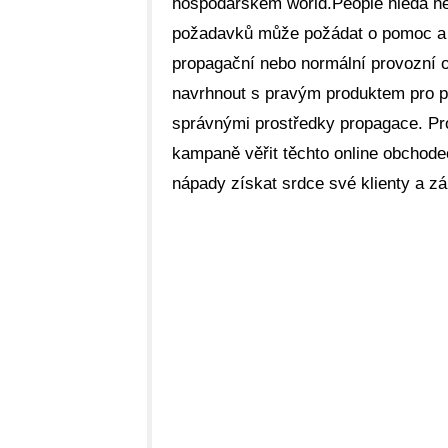
hospodářském world.People hledá ně
požadavků může požádat o pomoc a 
propagační nebo normální provozní 
navrhnout s pravým produktem pro po
správnými prostředky propagace. Pro
kampaně věřit těchto online obchodec
nápady získat srdce své klienty a z