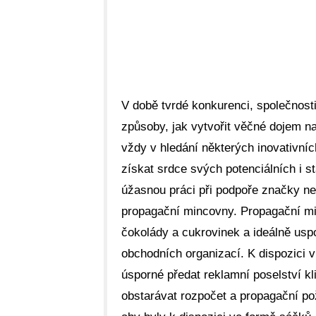
V době tvrdé konkurenci, společnosti 
způsoby, jak vytvořit věčné dojem na
vždy v hledání některých inovativní
získat srdce svých potenciálních i s
úžasnou práci při podpoře značky ne
propagační mincovny. Propagační mi
čokolády a cukrovinek a ideálně usp
obchodních organizací. K dispozici 
úsporné předat reklamní poselství k
obstarávat rozpočet a propagační p