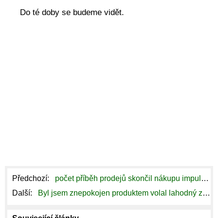
Do té doby se budeme vidět.
Předchozí:
počet příběh prodejů skončil nákupu impuls „Furusato zelený džus“ 90 milionů šálků deskou
Další:
Byl jsem znepokojen produktem volal lahodný zelený džus, a tak jsem zkusil trochu výzkumu