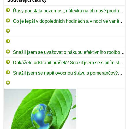
Související články
Řasy podstata pozornost, nálevka na trh nové produkty, „Rush bohatý“
Co je lepší v dopoledních hodinách a v noci ve vaně? Výhody Snažil jsem se porovnat nevýhody
Snažil jsem se uvažovat o nákupu efektivního rooibosového čaje pro strava
Dokážete odstranit prášek? Snažil jsem se s pitím starého zeleného džusu s mlékem
Snažil jsem se napít ovocnou šťávu s pomerančovým džusem! Není možné to prodat?