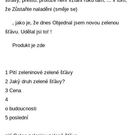
stravy, přesto, protože není vztáhl ruku tam, ... v tom,
že Zůstaňte naladěni (směje se)
, jako je, že dnes Objednal jsem novou zelenou
šťávu. Udělal jsi to! !
Produkt je zde
1 Pití zeleninové zelené šťávy
2 Jaký druh zelené šťávy?
3 Cena
4
o budoucnosti
5 poslední