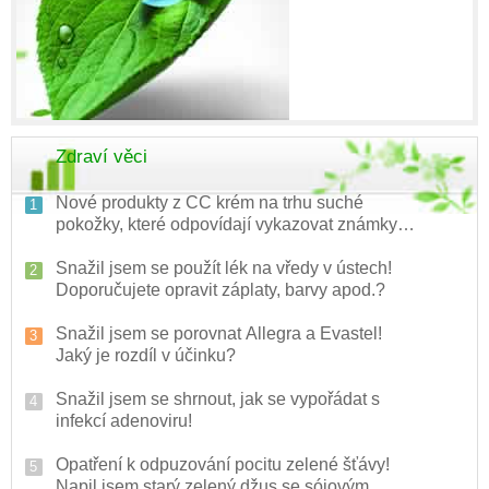
Zdraví věci
Nové produkty z CC krém na trhu suché
pokožky, které odpovídají vykazovat známky
epidemie popularity
Snažil jsem se použít lék na vředy v ústech!
Doporučujete opravit záplaty, barvy apod.?
Snažil jsem se porovnat Allegra a Evastel!
Jaký je rozdíl v účinku?
Snažil jsem se shrnout, jak se vypořádat s
infekcí adenoviru!
Opatření k odpuzování pocitu zelené šťávy!
Napil jsem starý zelený džus se sójovým