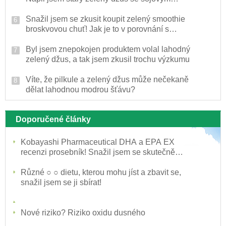
mlékem
Snažil jsem se zkusit koupit zelený smoothie
broskvovou chuť! Jak je to v porovnání s
mangem?
Byl jsem znepokojen produktem volal lahodný
zelený džus, a tak jsem zkusil trochu výzkumu
Víte, že pilkule a zelený džus může nečekaně
dělat lahodnou modrou šťávu?
Doporučené články
Kobayashi Pharmaceutical DHA a EPA EX
recenzi prosebník! Snažil jsem se skutečně
koupit
Různé ○ ○ dietu, kterou mohu jíst a zbavit se,
snažil jsem se ji sbírat!
Nové riziko? Riziko oxidu dusného