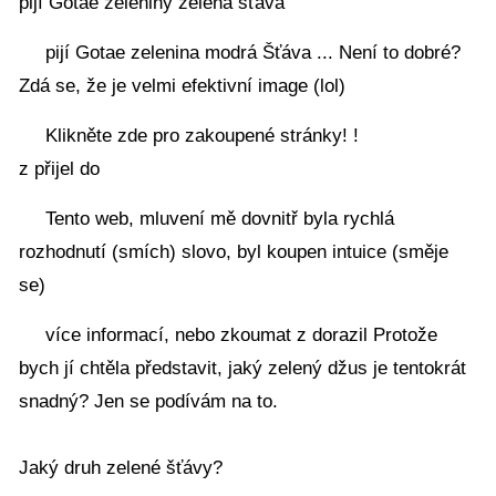
pijí Gotae zeleniny zelená šťáva
pijí Gotae zelenina modrá Šťáva ... Není to dobré?
Zdá se, že je velmi efektivní image (lol)
Klikněte zde pro zakoupené stránky! !
z přijel do
Tento web, mluvení mě dovnitř byla rychlá
rozhodnutí (smích) slovo, byl koupen intuice (směje
se)
více informací, nebo zkoumat z dorazil Protože
bych jí chtěla představit, jaký zelený džus je tentokrát
snadný? Jen se podívám na to.
Jaký druh zelené šťávy?